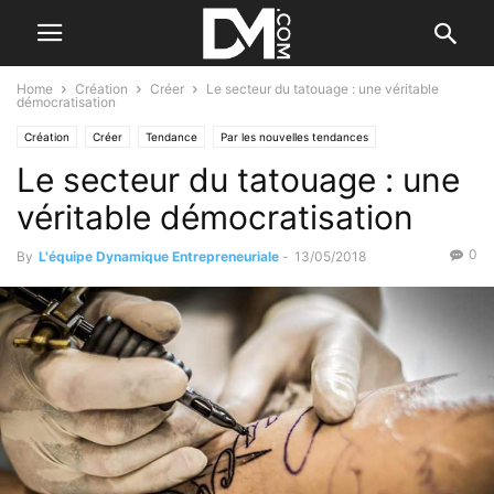
Home
Création
Créer
Le secteur du tatouage : une véritable
démocratisation
Création
Créer
Tendance
Par les nouvelles tendances
Le secteur du tatouage : une
véritable démocratisation
0
By
L'équipe Dynamique Entrepreneuriale
-
13/05/2018