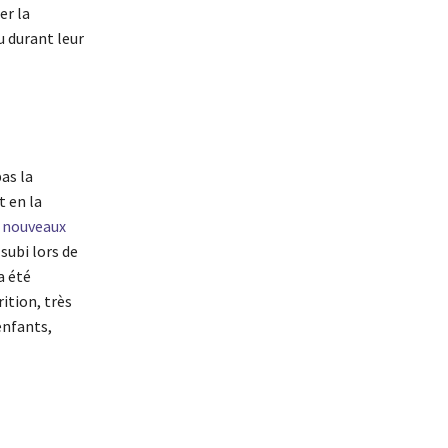
er la
u durant leur
as la
t en la
 nouveaux
subi lors de
a été
ition, très
enfants,