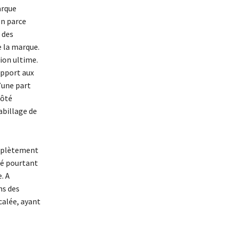
arque
en parce
s des
e la marque.
ion ultime.
apport aux
’une part
côté
abillage de
omplètement
té pourtant
. A
ns des
alée, ayant