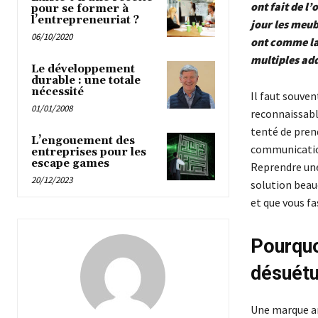
ont fait de l
pour se former à
l’entrepreneuriat ?
jour les meub
06/10/2020
ont comme la
multiples add
Le développement
durable : une totale
nécessité
Il faut souve
01/01/2008
reconnaissabl
tenté de pren
L’engouement des
communication 
entreprises pour les
escape games
Reprendre une
20/12/2023
solution beauc
et que vous fa
Pourquo
désuétu
Une marque an