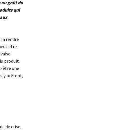
s au goût du
oduits qui
 aux
, la rendre
peut être
uvaise
du produit.
t-être une
s’y prêtent,
e de crise,