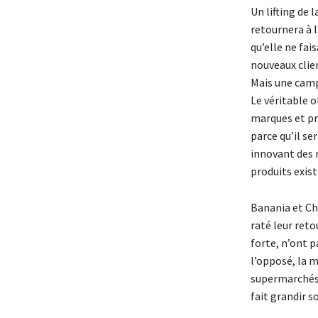
Un lifting de 
retournera à 
qu’elle ne fais
nouveaux clien
Mais une camp
Le véritable 
marques et pr
parce qu’il se
innovant des 
produits exist
Banania et C
raté leur ret
forte, n’ont p
l’opposé, la m
supermarchés 
fait grandir 