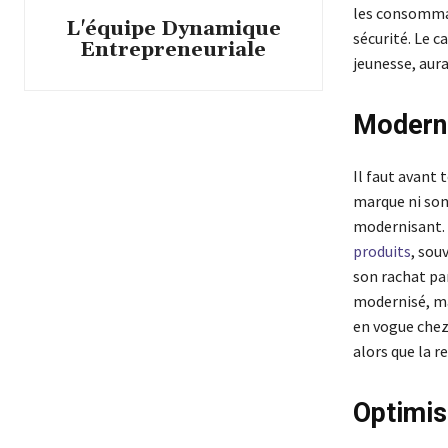
les consommat
L'équipe Dynamique
sécurité. Le 
Entrepreneuriale
jeunesse, aura
Moderni
Il faut avant 
marque ni son 
modernisant. I
produits
, sou
son rachat pa
modernisé, ma
en vogue chez 
alors que la r
Optimis