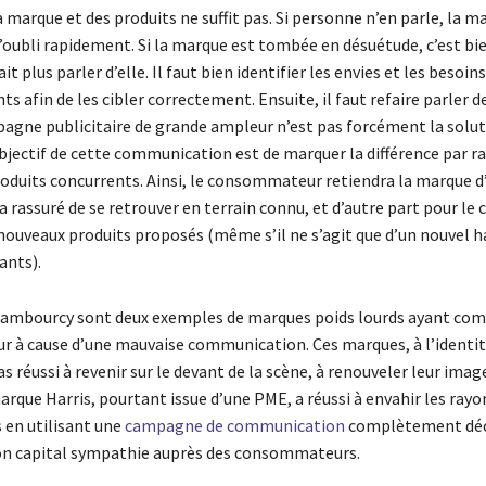
la marque et des produits ne suffit pas. Si personne n’en parle, la m
l’oubli rapidement. Si la marque est tombée en désuétude, c’est bi
ait plus parler d’elle. Il faut bien identifier les envies et les besoin
ts afin de les cibler correctement. Ensuite, il faut refaire parler d
agne publicitaire de grande ampleur n’est pas forcément la solut
objectif de cette communication est de marquer la différence par r
oduits concurrents. Ainsi, le consommateur retiendra la marque d
ra rassuré de se retrouver en terrain connu, et d’autre part pour le 
nouveaux produits proposés (même s’il ne s’agit que d’un nouvel h
ants).
hambourcy sont deux exemples de marques poids lourds ayant c
our à cause d’une mauvaise communication. Ces marques, à l’identi
as réussi à revenir sur le devant de la scène, à renouveler leur image
arque Harris, pourtant issue d’une PME, a réussi à envahir les rayo
en utilisant une
campagne de communication
complètement déc
son capital sympathie auprès des consommateurs.