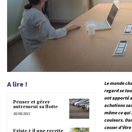
A lire !
Le monde chan
regard se tou
ont apporté a
Penser et gérer
achetions san
autrement sa flotte
même ce qui a
30/08/2011
couleurs. Da
cesser d’êtr
Existe-t-il une recette