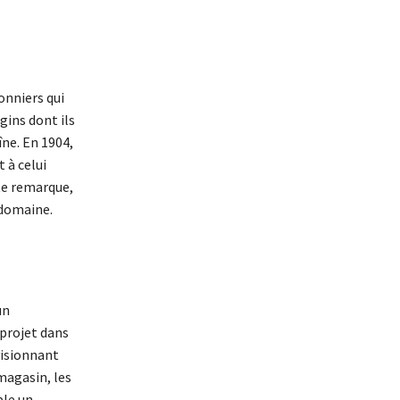
onniers qui
gins dont ils
ne. En 1904,
 à celui
tte remarque,
 domaine.
un
projet dans
visionnant
magasin, les
ble un