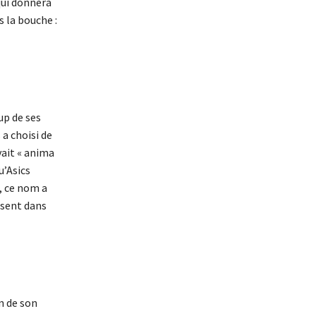
qui donnera
s la bouche :
up de ses
 a choisi de
vait « anima
u’Asics
, ce nom a
ésent dans
n de son