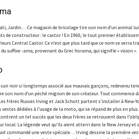
ama
Bati, Jardin… Ce magasin de bricolage tire son nom d’un animal lui
ts de constructeur : le castor ! En 1960, le tout premier établisse
leurs Central Castor. Ce n’est que plus tard que ce nom se verra t
t du suffixe -ama, provenant du Grec horama, qui signifie « vision ».
o
 cuir noir si longtemps associé aux mauvais garçons, redevenu te
tire son nom d’un péché mignon de son créateur. Tout commence d
es frères Russes Irving et Jack Schott partent s’installer à New-Yo
 vestes dédiées à l’usage de la moto, qui se répand de plus en plus.
ontrent un tel succès que les deux frères se retrouvent dans l’obl
 local. La légende veut qu’ils aient atterri dans le New Jersey et 
 ait commandé une veste spéciale… Irving dessine la première vest