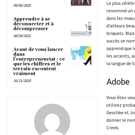
Le plus célèbr
09/06/2020
renommé un ob
dans les mœu
Apprendre à se
déconnecter et à
d’ailleurs be
décompresser
briquets. Mais
08/04/2022
succès se nomm
apprend que l
Avant de vous lancer
dans
les accents, a
l’entrepreneuriat : ce
la langue de 
que les chiffres et le
terrain racontent
vraiment
Adobe
16/11/2025
Vous êtes-vou
utilisez prob
Geschke et Joh
donner le nom 
Creek.