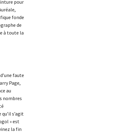
einture pour
Auréale,
tifique fonde
ographe de
e à toute la
d’une faute
arry Page,
nce au
nds nombres
té
qu’il s’agit
ogol » est
inez la fin