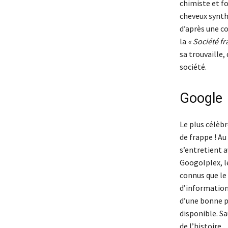
chimiste et fo
cheveux synth
d’après une co
la
« Société f
sa trouvaille,
société.
Google
Le plus célèb
de frappe ! A
s’entretient a
Googolplex, l
connus que le 
d’informations
d’une bonne pi
disponible. Sa
de l’histoire