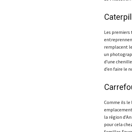
Caterpil
Les premiers t
entreprennent
remplacent le
un photograph
d’une chenille
d’en faire le
Carrefo
Comme ils le 
emplacement g
la région d’An
pour cela chez
familles Fourn