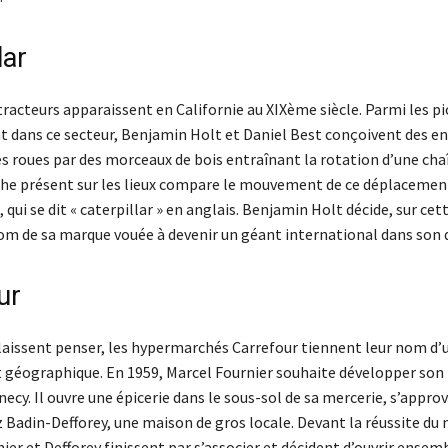
lar
racteurs apparaissent en Californie au XIXème siècle. Parmi les pi
 dans ce secteur, Benjamin Holt et Daniel Best conçoivent des en
s roues par des morceaux de bois entraînant la rotation d’une chaî
e présent sur les lieux compare le mouvement de ce déplacement
, qui se dit « caterpillar » en anglais. Benjamin Holt décide, sur ce
 nom de sa marque vouée à devenir un géant international dans son
ur
laissent penser, les hypermarchés Carrefour tiennent leur nom d’
éographique. En 1959, Marcel Fournier souhaite développer son 
necy. Il ouvre une épicerie dans le sous-sol de sa mercerie, s’appro
 Badin-Defforey, une maison de gros locale. Devant la réussite du 
ier et Defforey finissent par s’associer et décident d’ouvrir ensem