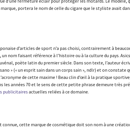
vue d’une fermeture éclair pour protéger les motards. Le modèle, 
 marque, portera le nom de celle du cigare que le styliste avait dan
ponaise d’articles de sport n’a pas choisi, contrairement à beauco
un nom faisant référence à l’histoire ou à la culture du pays. Asics
Juvénal, poète latin du premier siècle. Dans son texte, l’auteur écri
sano » (« un esprit sain dans un corps sain », ndlr) et on constate q
’acronyme de cette maxime ! Beau clin d’œil à la pratique sportive
ns les années 70 et le sens de cette petite phrase demeure très pr
 publicitaires
actuelles reliées à ce domaine.
connue, cette marque de cosmétique doit son nom à une créatio