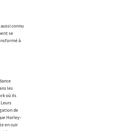
 aussi connu
ment se
ransformé à
ndance
ans les
rk où ils
 Leurs
igation de
que Harley-
e en cuir