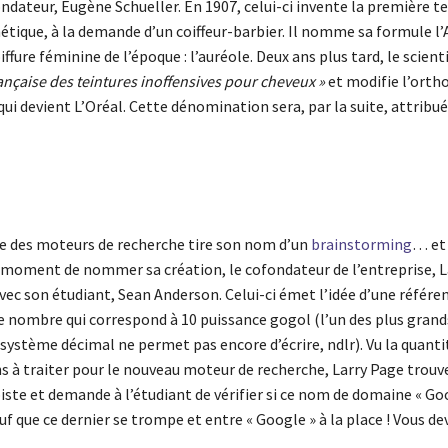
ndateur, Eugène Schueller. En 1907, celui-ci invente la première t
étique, à la demande d’un coiffeur-barbier. Il nomme sa formule l’
iffure féminine de l’époque : l’auréole. Deux ans plus tard, le scien
rançaise des teintures inoffensives pour cheveux »
et modifie l’orth
 qui devient L’Oréal. Cette dénomination sera, par la suite, attribué
re des moteurs de recherche tire son nom d’un
brainstorming
… et 
u moment de nommer sa création, le cofondateur de l’entreprise, L
vec son étudiant, Sean Anderson. Celui-ci émet l’idée d’une référe
e nombre qui correspond à 10 puissance gogol (l’un des plus gra
système décimal ne permet pas encore d’écrire, ndlr). Vu la quanti
 à traiter pour le nouveau moteur de recherche, Larry Page trouve 
ste et demande à l’étudiant de vérifier si ce nom de domaine « Go
uf que ce dernier se trompe et entre « Google » à la place ! Vous dev
…