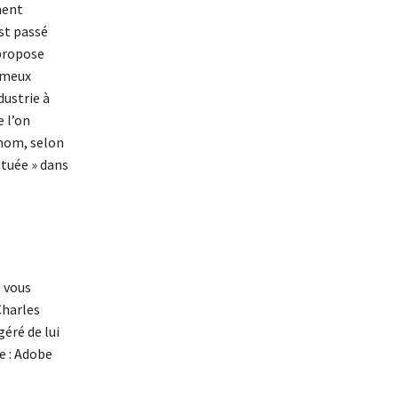
ment
st passé
propose
fameux
dustrie à
e l’on
 nom, selon
ituée » dans
 vous
Charles
éré de lui
e : Adobe