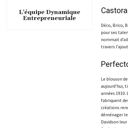
Castor
L'équipe Dynamique
Entrepreneuriale
Déco, Brico, 
pour ses talen
nommait d’ail
travers l’ajou
Perfect
Le blouson de
aujourd’hui, 
années 1910. L
fabriquent des
créations renc
déménager leur
Davidson leur