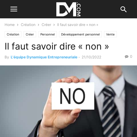
Home
Création
Créer
Il faut savoir dire « non »
Création
Créer
Personnel
Développement personnel
Vente
Il faut savoir dire « non »
0
By
L'équipe Dynamique Entrepreneuriale
-
21/10/2022