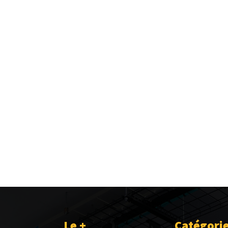
Le +
Catégori