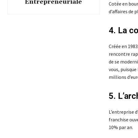
Entrepreneuriale
Cotée en bours
d’affaires de p
4. La c
Créée en 1983
rencontre rapi
de se moderni
vous, puisque 
millions d’eur
5. L’ar
L’entreprise d
franchise ouve
10% par an.