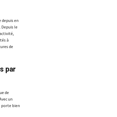
e depuis en
 Depuis le
activité,
tés à
tures de
s par
sue de
Avec un
e porte bien