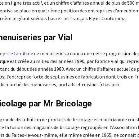
e en ligne très actif, et un chiffre d’affaires annuel de plus de 500 
treprise se place en quatrième position des entreprises d’ameuble
rrière le géant suédois Ikea et les français Fly et Conforama.
menuiseries par Vial
eprise familiale
de menuiseries a connu une nette progression dep
que est créée au milieu des années 1990, par Fabrice Vial qui repre
ant du début des années 1980. Avec un chiffre d’affaires actuel de 
os, l’entreprise forte de sept usines de fabrication dont trois en F
du marché des menuiseries, portails et cuisines à bas prix.
ricolage par Mr Bricolage
 grande distribution de produits de bricolage et matériaux de cons
 de la fusion des magasins de bricolage regroupés en l’Association
s du Faites-le-vous-même, elle même créée en 1965, ne connait pa