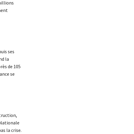
millions
ment
uis ses
nd la
près de 105
rance se
truction,
 Nationale
s la crise.