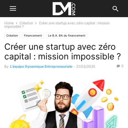
Home
Création
Créer une startup avec zéro capital : mission
impossible ?
Création
Financement
Le B.A. BA du financement
Créer une startup avec zéro
Le plan de financement initial
capital : mission impossible ?
0
By
L'équipe Dynamique Entrepreneuriale
-
21/03/2025