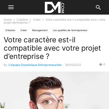
Home
Création
Créer
Votre caractère est-il compatible avec votre
projet d’entreprise ?
Création
Créer
Management
Les qualités de l'entrepreneur
Votre caractère est-il
Personnel
compatible avec votre projet
d’entreprise ?
0
By
L'équipe Dynamique Entrepreneuriale
-
26/05/2022