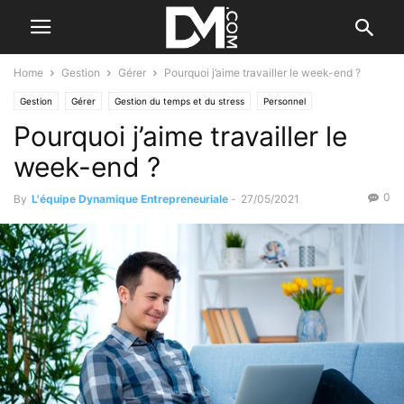
Home
Gestion
Gérer
Pourquoi j’aime travailler le week-end ?
Gestion
Gérer
Gestion du temps et du stress
Personnel
Pourquoi j’aime travailler le
week-end ?
0
By
L'équipe Dynamique Entrepreneuriale
-
27/05/2021