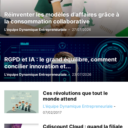
Réinventer les modèles d’affaires grâce à
la consommation collaborative
L'équipe Dynamique Entrepreneuriale
-
27/07/2026
RGPD et IA : le grand équilibre, comment
concilier innovation et...
L'équipe Dynamique Entrepreneuriale
-
23/07/2026
Ces révolutions que tout le
monde attend
L'équipe Dynamique Entrepreneuriale
-
07/02/2017
Cdiscount Cloud : quand la filiale