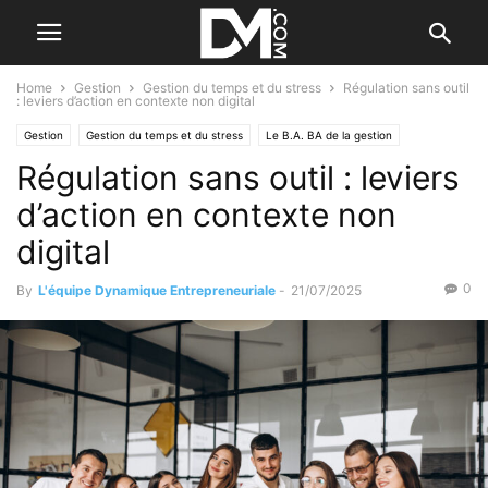
Home
Gestion
Gestion du temps et du stress
Régulation sans outil
: leviers d’action en contexte non digital
Gestion
Gestion du temps et du stress
Le B.A. BA de la gestion
Régulation sans outil : leviers
Management
Le B.A. BA des RH
d’action en contexte non
digital
0
By
L'équipe Dynamique Entrepreneuriale
-
21/07/2025