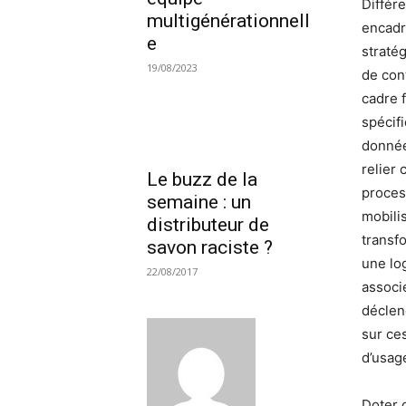
Différ
multigénérationnell
encadr
e
straté
19/08/2023
de con
cadre 
spécifi
donnée
relier 
Le buzz de la
proces
semaine : un
mobili
distributeur de
transf
savon raciste ?
une log
22/08/2017
associ
décle
sur ce
d’usag
Doter 