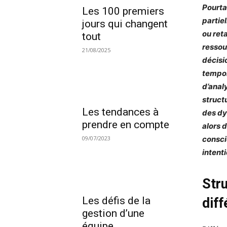
Pourta
Les 100 premiers
partie
jours qui changent
ou ret
tout
ressou
21/08/2025
décisi
tempor
d’analy
struct
Les tendances à
des dy
prendre en compte
alors 
consci
09/07/2023
intent
Str
Les défis de la
diff
gestion d’une
équipe