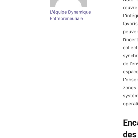
œuvre 
L'équipe Dynamique
L’intég
Entrepreneuriale
favori
peuven
l’ince
collec
synchr
de l’e
espace
L’obse
zones 
systém
opérat
Enc
des