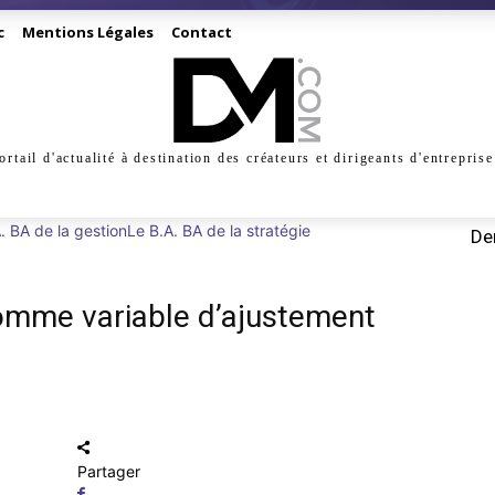
c
Mentions Légales
Contact
ortail d'actualité à destination des créateurs et dirigeants d'entreprise
INESS
CRÉATION
DIGITAL
MANAGEMENT
MARKE
. BA de la gestion
Le B.A. BA de la stratégie
Der
 comme variable d’ajustement
Partager