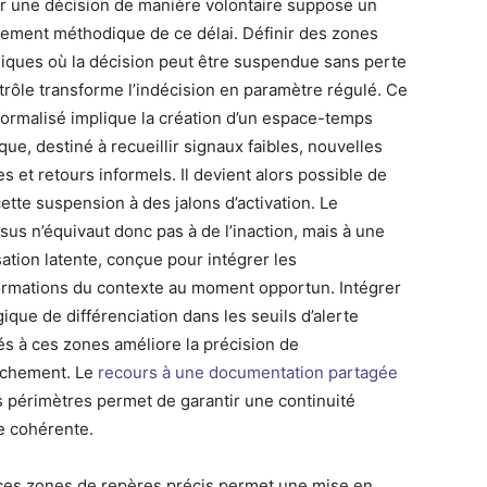
er une décision de manière volontaire suppose un
ement méthodique de ce délai. Définir des zones
giques où la décision peut être suspendue sans perte
trôle transforme l’indécision en paramètre régulé. Ce
formalisé implique la création d’un espace-temps
que, destiné à recueillir signaux faibles, nouvelles
s et retours informels. Il devient alors possible de
cette suspension à des jalons d’activation. Le
sus n’équivaut donc pas à de l’inaction, mais à une
sation latente, conçue pour intégrer les
ormations du contexte au moment opportun. Intégrer
ique de différenciation dans les seuils d’alerte
és à ces zones améliore la précision de
nchement. Le
recours à une documentation partagée
s périmètres permet de garantir une continuité
e cohérente.
ces zones de repères précis permet une mise en