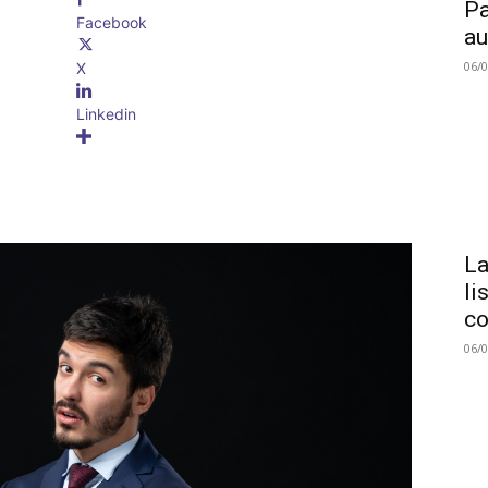
Pa
Facebook
au
06/
X
Linkedin
La
li
co
06/