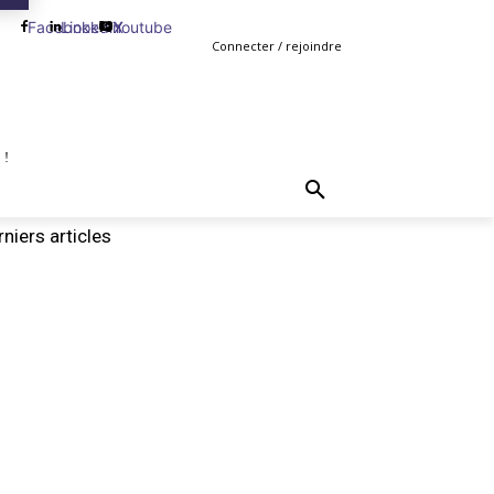
Facebook
Linkedin
Youtube
X
Connecter / rejoindre
 !
TING
GESTION
VENTE
PLUS
MORE
niers articles