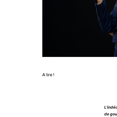
A lire !
L’indé
de gou