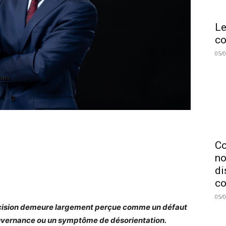
Le
co
05/
C
no
di
co
05/
cision demeure largement perçue comme un défaut
vernance ou un symptôme de désorientation.