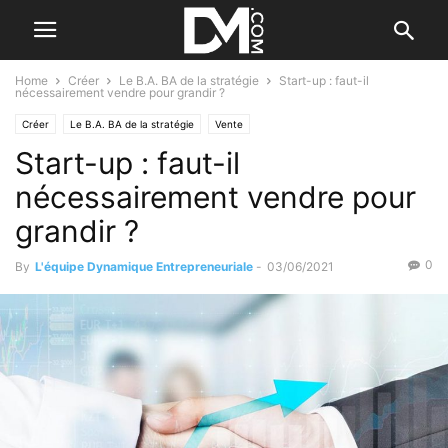
Home
Créer
Le B.A. BA de la stratégie
Start-up : faut-il
nécessairement vendre pour grandir ?
Créer
Le B.A. BA de la stratégie
Vente
Start-up : faut-il
nécessairement vendre pour
grandir ?
0
By
L'équipe Dynamique Entrepreneuriale
-
03/06/2021