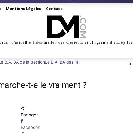
c
Mentions Légales
Contact
ortail d'actualité à destination des créateurs et dirigeants d'entreprise
INESS
CRÉATION
DIGITAL
MANAGEMENT
MARKE
Le B.A. BA de la gestion
Le B.A. BA des RH
Der
marche-t-elle vraiment ?
Partager
Facebook