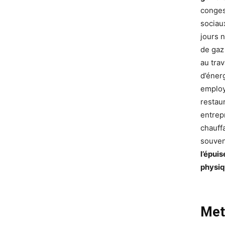
conges
sociau
jours 
de gaz
au trav
d’énerg
employ
restaur
entrep
chauff
souven
l’épui
physiq
Met