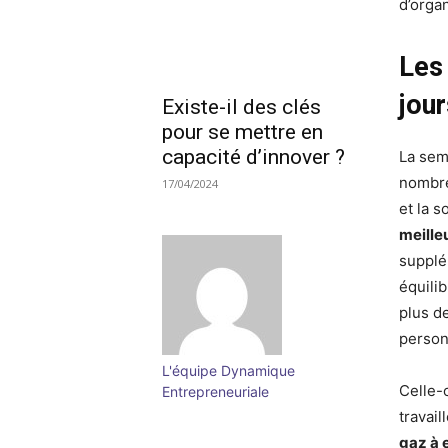
d’orga
Les
jou
Existe-il des clés
pour se mettre en
capacité d’innover ?
La sem
nombre
17/04/2024
et la s
meille
supplé
équili
plus d
person
L'équipe Dynamique
Celle-
Entrepreneuriale
travail
gaz à 