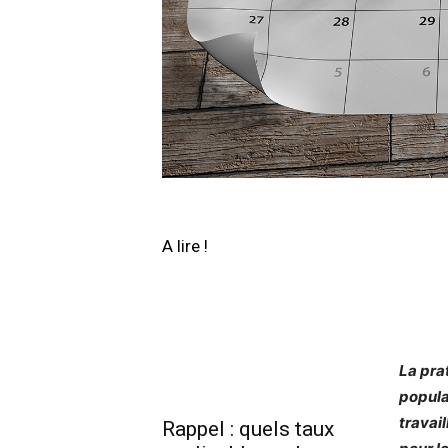
A lire !
La pra
popula
travai
Rappel : quels taux