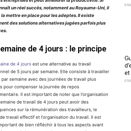
s entreprises et peut améliorer la productivité. Si
07/
onnaît un réel succès, notamment au Royaume-Uni, il
 la mettre en place pour les adeptes. Il existe
ent des solutions alternatives jugées parfois plus
ces.
emaine de 4 jours : le principe
Gu
aine de 4 jours
est une alternative au travail
d’
onnel de 5 jours par semaine. Elle consiste à travailler
et
s par semaine avec des journées de travail plus
07/
s pour compenser la journée de repos
mentaire. Il est important de noter que l’organisation
semaine de travail de 4 jours peut avoir des
uences sur la rémunération des travailleurs, le
e travail effectif et l’organisation du travail. Il est
mportant de bien réfléchir à tous les aspects avant