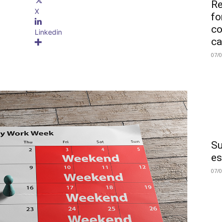
Re
X
fo
co
Linkedin
ca
07/
Su
es
07/