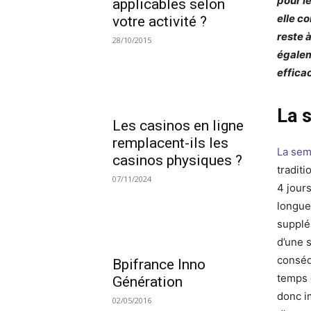
pour le
applicables selon
elle c
votre activité ?
reste à
28/10/2015
égalem
effica
La s
Les casinos en ligne
remplacent-ils les
La sem
casinos physiques ?
traditi
07/11/2024
4 jour
longue
supplé
d’une 
conséq
Bpifrance Inno
temps d
Génération
donc i
02/05/2016