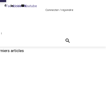
Facebook
Linkedin
Youtube
X
Connecter / rejoindre
 !
TING
GESTION
VENTE
PLUS
MORE
niers articles