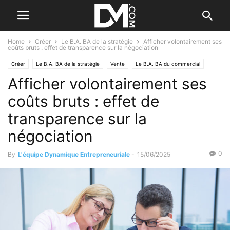
Home
Créer
Le B.A. BA de la stratégie
Afficher volontairement ses
coûts bruts : effet de transparence sur la négociation
Créer
Le B.A. BA de la stratégie
Vente
Le B.A. BA du commercial
Afficher volontairement ses
Le plan d'action commercial
Les débuts de la vente
coûts bruts : effet de
transparence sur la
négociation
0
By
L'équipe Dynamique Entrepreneuriale
-
15/06/2025