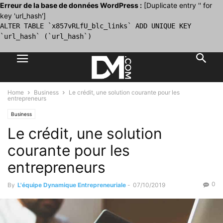
Erreur de la base de données WordPress :
[Duplicate entry '' for
key 'url_hash']
ALTER TABLE `x857vRLfU_blc_links` ADD UNIQUE KEY
`url_hash` (`url_hash`)
Home
Business
Le crédit, une solution courante pour les
entrepreneurs
Business
Le crédit, une solution
courante pour les
entrepreneurs
0
By
L'équipe Dynamique Entrepreneuriale
-
07/10/2019