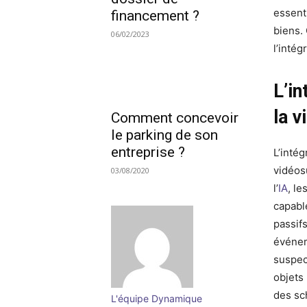
essenti
financement ?
biens.
06/02/2023
l’intég
L’in
la v
Comment concevoir
le parking de son
entreprise ?
L’intég
vidéos
03/08/2020
l’
IA
, l
capabl
passif
événem
suspec
objets 
des sc
L'équipe Dynamique