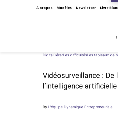
À propos
Modèles
Newsletter
Livre Blan
P
BUS
Digital
Gérer
Les difficultés
Les tableaux de 
Vidéosurveillance : De 
l’intelligence artificielle
By
L'équipe Dynamique Entrepreneuriale