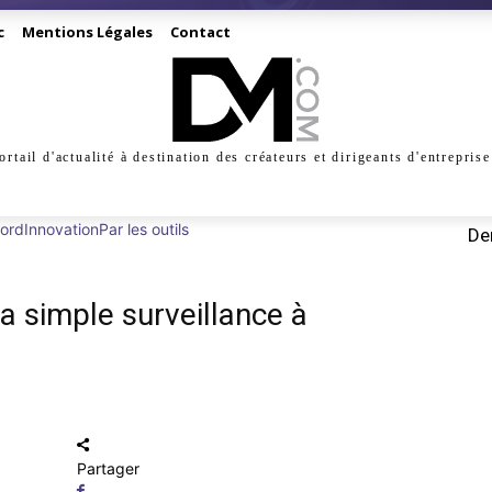
c
Mentions Légales
Contact
ortail d'actualité à destination des créateurs et dirigeants d'entreprise
INESS
CRÉATION
DIGITAL
MANAGEMENT
MARKE
bord
Innovation
Par les outils
Der
la simple surveillance à
Partager