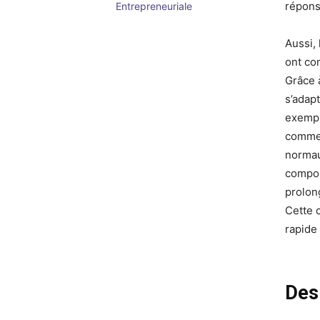
répons
Entrepreneuriale
Aussi, 
ont co
Grâce 
s’adap
exempl
commer
normau
compor
prolon
Cette 
rapide 
Des 