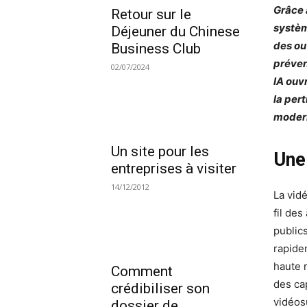
Grâce a
Retour sur le
systèm
Déjeuner du Chinese
des ou
Business Club
préven
02/07/2024
IA ouv
la per
moder
Un site pour les
Une 
entreprises à visiter
14/12/2012
La vid
fil des
public
rapide
haute 
Comment
des ca
crédibiliser son
vidéos
dossier de