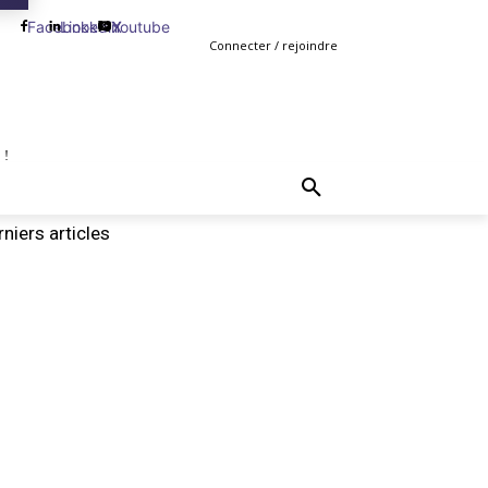
Facebook
Linkedin
Youtube
X
Connecter / rejoindre
 !
TING
GESTION
VENTE
PLUS
MORE
niers articles