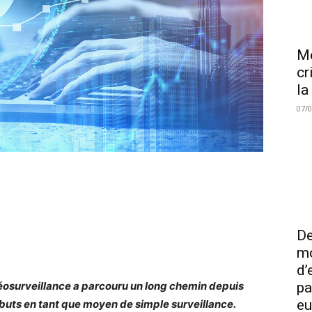
Me
cr
la
07/
De
mo
d’
éosurveillance a parcouru un long chemin depuis
pa
eu
buts en tant que moyen de simple surveillance.