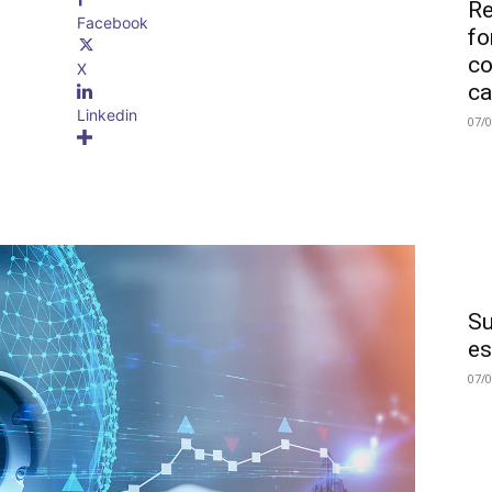
Re
Facebook
fo
co
X
ca
Linkedin
07/
Su
es
07/