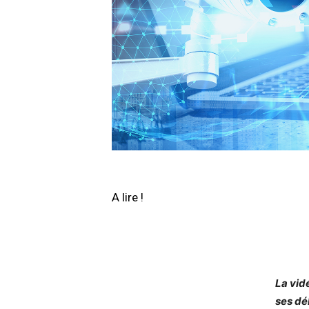
A lire !
La vid
ses dé