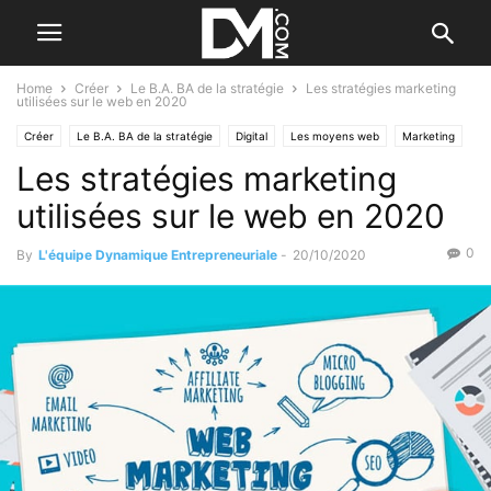
Home
Créer
Le B.A. BA de la stratégie
Les stratégies marketing
utilisées sur le web en 2020
Créer
Le B.A. BA de la stratégie
Digital
Les moyens web
Marketing
Les stratégies marketing
utilisées sur le web en 2020
0
By
L'équipe Dynamique Entrepreneuriale
-
20/10/2020