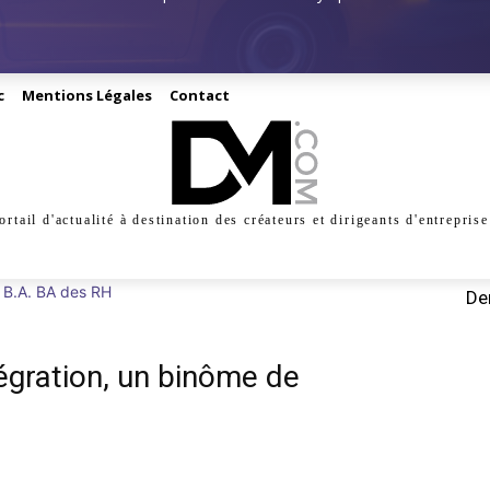
c
Mentions Légales
Contact
ortail d'actualité à destination des créateurs et dirigeants d'entreprise
INESS
CRÉATION
DIGITAL
MANAGEMENT
MARKE
 B.A. BA des RH
Der
ntégration, un binôme de