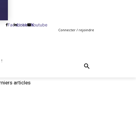
Facebook
Linkedin
Youtube
X
Connecter / rejoindre
 !
TING
GESTION
VENTE
PLUS
MORE
niers articles