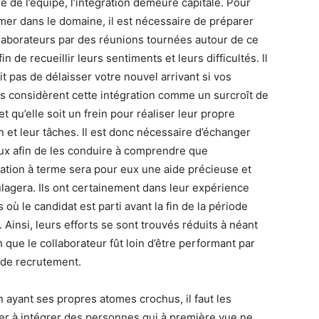
 de l’équipe, l’intégration demeure capitale. Pour
mer dans le domaine, il est nécessaire de préparer
llaborateurs par des réunions tournées autour de ce
fin de recueillir leurs sentiments et leurs difficultés. Il
it pas de délaisser votre nouvel arrivant si vos
s considèrent cette intégration comme un surcroît de
 et qu’elle soit un frein pour réaliser leur propre
n et leur tâches. Il est donc nécessaire d’échanger
ux afin de les conduire à comprendre que
gration à terme sera pour eux une aide précieuse et
ulagera. Ils ont certainement dans leur expérience
 où le candidat est parti avant la fin de la période
. Ainsi, leurs efforts se sont trouvés réduits à néant
 que le collaborateur fût loin d’être performant par
 de recrutement.
 ayant ses propres atomes crochus, il faut les
er à intégrer des personnes qui à première vue ne