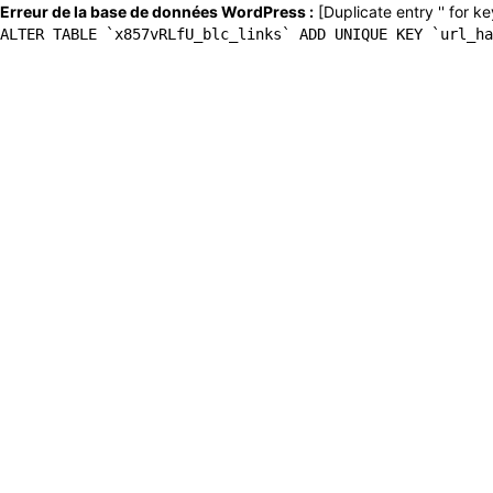
Erreur de la base de données WordPress :
[Duplicate entry '' for ke
ALTER TABLE `x857vRLfU_blc_links` ADD UNIQUE KEY `url_ha