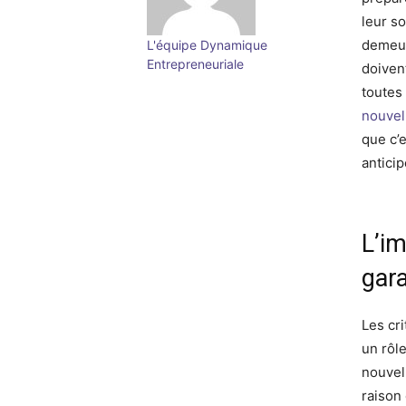
leur s
demeur
L'équipe Dynamique
Entrepreneuriale
doiven
toutes 
nouvel
que c’e
anticip
L’im
gara
Les cri
un rôl
nouvel
raison