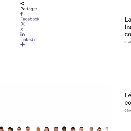
Partager
La
Facebook
li
X
co
Linkedin
06/
Le
co
05/