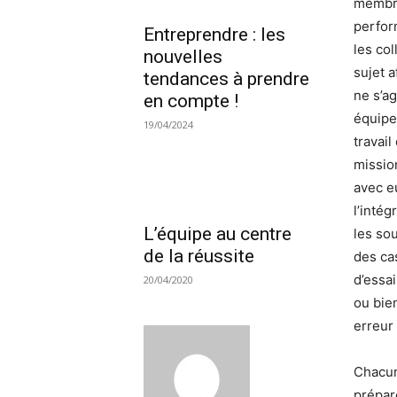
membre
perfor
Entreprendre : les
les co
nouvelles
sujet a
tendances à prendre
ne s’ag
en compte !
équipe
19/04/2024
travail
missio
avec e
l’inté
L’équipe au centre
les so
de la réussite
des cas
d’essai
20/04/2020
ou bien
erreur
Chacun
prépar