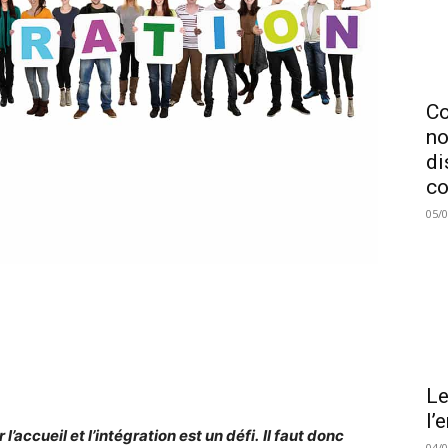
C
no
di
co
05/
Le
l’
 l’accueil et l’intégration est un défi.
Il faut donc
04/