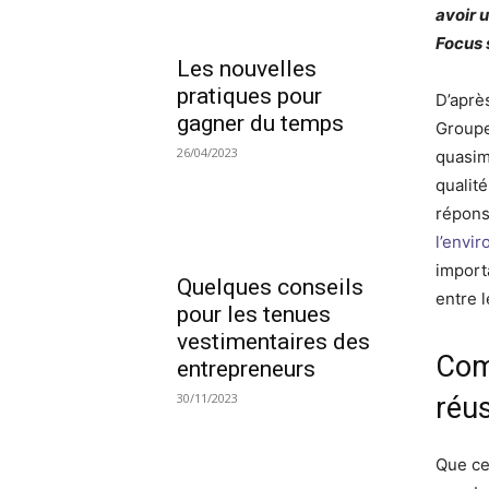
avoir u
Focus 
Les nouvelles
pratiques pour
D’aprè
gagner du temps
Groupe
26/04/2023
quasim
qualit
répons
l’envi
importa
Quelques conseils
entre 
pour les tenues
vestimentaires des
Com
entrepreneurs
30/11/2023
réus
Que ce