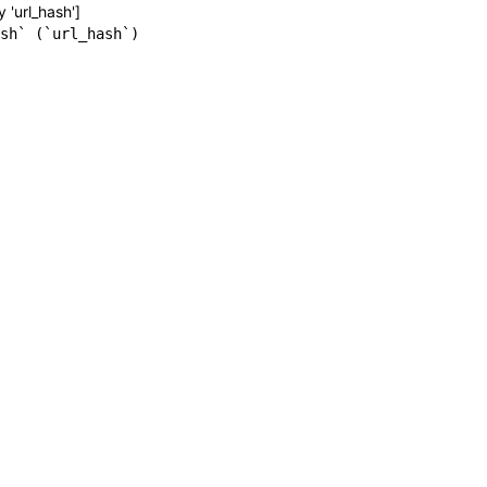
y 'url_hash']
sh` (`url_hash`)