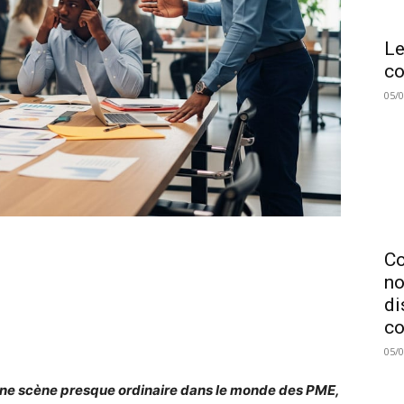
Le
co
05/
C
no
di
co
05/
une scène presque ordinaire dans le monde des PME,