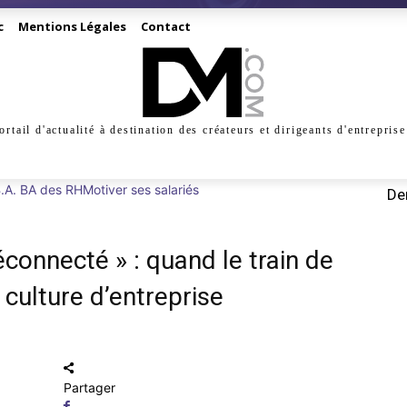
c
Mentions Légales
Contact
ortail d'actualité à destination des créateurs et dirigeants d'entreprise
INESS
CRÉATION
DIGITAL
MANAGEMENT
MARKE
.A. BA des RH
Motiver ses salariés
Der
éconnecté » : quand le train de
a culture d’entreprise
Partager