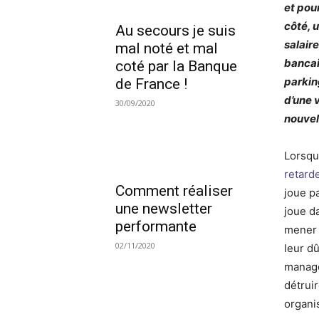
et pou
côté, 
Au secours je suis
salair
mal noté et mal
bancair
coté par la Banque
parkin
de France !
d’une 
30/09/2020
nouvel
Lorsqu
retard
Comment réaliser
joue p
une newsletter
joue d
performante
mener 
02/11/2020
leur dû
manage
détruir
organis