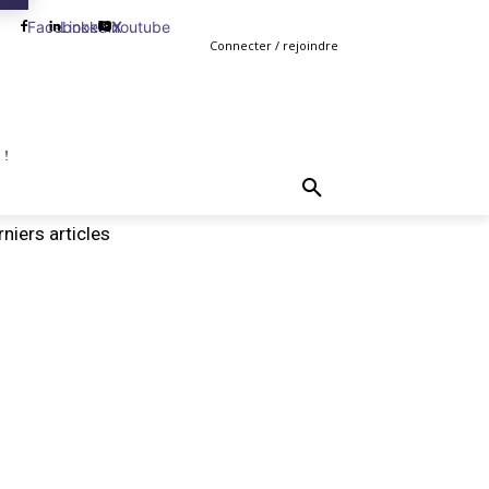
Facebook
Linkedin
Youtube
X
Connecter / rejoindre
 !
TING
GESTION
VENTE
PLUS
MORE
niers articles