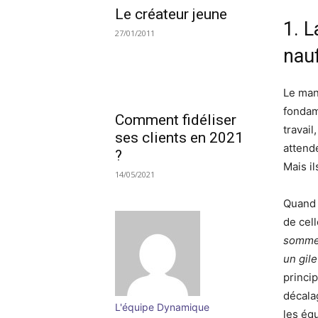
Le créateur jeune
1. L
27/01/2011
nauf
Le man
fondam
Comment fidéliser
travail
ses clients en 2021
attende
?
Mais i
14/05/2021
Quand 
de cell
sommes
un gil
princip
décala
L'équipe Dynamique
les équ