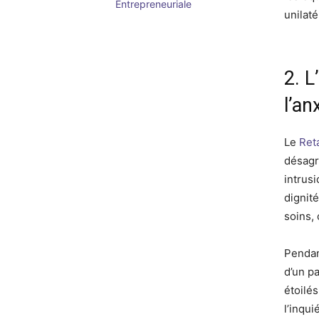
Entrepreneuriale
unilaté
2. L
l’an
Le
Reta
désagr
intrusi
dignit
soins,
Pendan
d’un p
étoilé
l’inqui