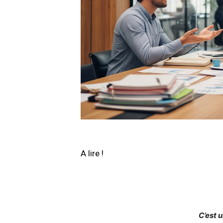
A lire !
C’est 