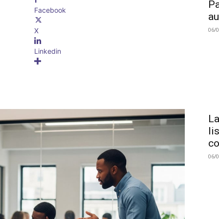
Pa
Facebook
au
06/
X
Linkedin
La
li
co
06/