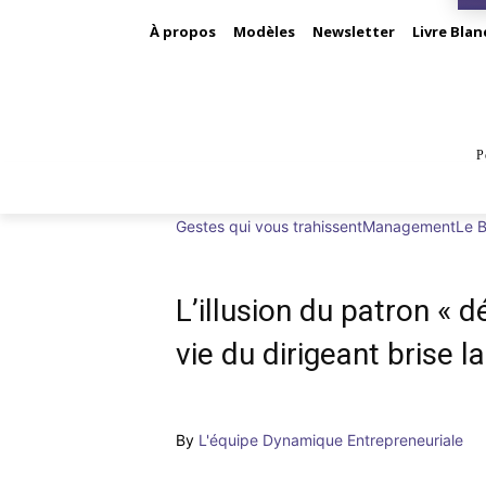
À propos
Modèles
Newsletter
Livre Blan
P
BUS
Gestes qui vous trahissent
Management
Le B
L’illusion du patron « d
vie du dirigeant brise l
By
L'équipe Dynamique Entrepreneuriale