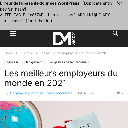
Erreur de la base de données WordPress :
[Duplicate entry '' for
key 'url_hash']
ALTER TABLE `x857vRLfU_blc_links` ADD UNIQUE KEY
`url_hash` (`url_hash`)
Home
Business
Les meilleurs employeurs du monde en 2021
Business
Management
Les qualités de l'entrepreneur
Les meilleurs employeurs du
monde en 2021
0
By
L'équipe Dynamique Entrepreneuriale
-
16/01/2022