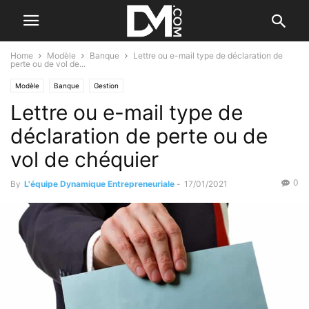
Home
Modèle
Banque
Lettre ou e-mail type de déclaration de
perte ou de vol de...
Modèle
Banque
Gestion
Lettre ou e-mail type de
déclaration de perte ou de
vol de chéquier
0
By
L'équipe Dynamique Entrepreneuriale
-
17/01/2021