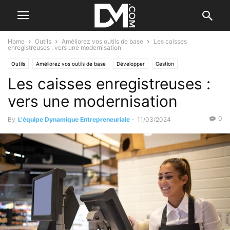
Home
Outils
Améliorez vos outils de base
Les caisses
enregistreuses : vers une modernisation
Outils
Améliorez vos outils de base
Développer
Gestion
Les caisses enregistreuses :
Le B.A. BA de la gestion
Vente
Les outils commerciaux
Par les outils
vers une modernisation
0
By
L'équipe Dynamique Entrepreneuriale
-
11/03/2024