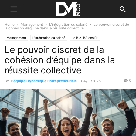
Home
Management
L'intégration du salarié
Le pouvoir discret de
la cohésion d’équipe dans la réussite collective
Management
L'intégration du salarié
Le B.A. BA des RH
Le pouvoir discret de la
Motiver ses salariés
cohésion d’équipe dans la
réussite collective
0
By
L'équipe Dynamique Entrepreneuriale
-
04/11/2025