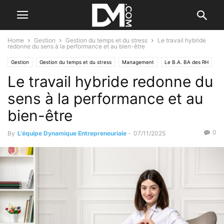
Home
Gestion
Gestion du temps et du stress
Le travail hybride
redonne du sens à la performance et au bien-être
Gestion
Gestion du temps et du stress
Management
Le B.A. BA des RH
Le travail hybride redonne du
Tendance
Par les nouvelles tendances
sens à la performance et au
bien-être
0
By
L'équipe Dynamique Entrepreneuriale
-
07/11/2025