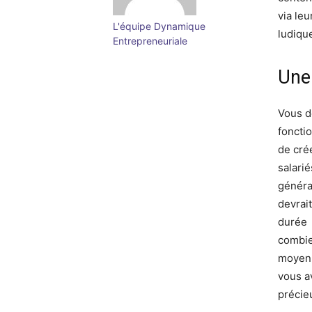
via le
L'équipe Dynamique
ludique
Entrepreneuriale
Une
Vous d
fonctio
de cré
salarié
généra
devrai
durée
combie
moyenn
vous av
précie