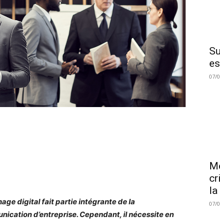
Su
es
07/
Me
cr
la
hage digital fait partie intégrante de la
07/
ication d’entreprise. Cependant, il nécessite en