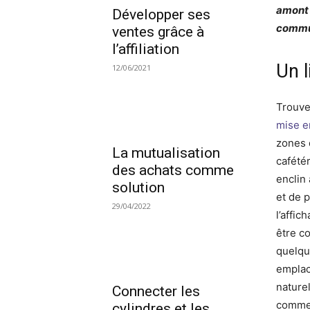
amont 
Développer ses
commun
ventes grâce à
l’affiliation
Un l
12/06/2021
Trouve
mise e
zones d
La mutualisation
cafétér
des achats comme
enclin 
solution
et de 
29/04/2022
l’affi
être co
quelqu
emplac
nature
Connecter les
commen
cylindres et les