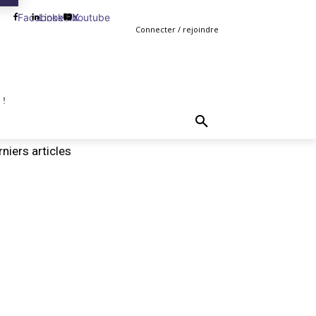
Facebook
Linkedin
Youtube
X
Connecter / rejoindre
 !
TING
GESTION
VENTE
PLUS
MORE
niers articles