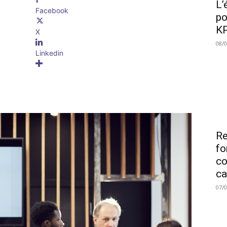
L’
Facebook
po
KP
X
08/
Linkedin
Re
fo
co
ca
07/