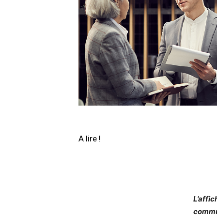
A lire !
L’affic
commun