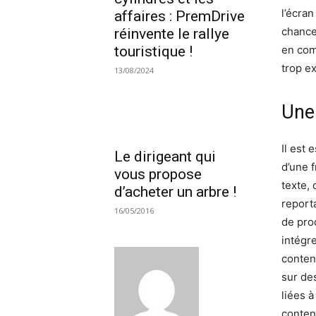
l’écra
affaires : PremDrive
chance
réinvente le rallye
touristique !
en com
trop e
13/08/2024
Une 
Il est 
Le dirigeant qui
d’une f
vous propose
texte,
d’acheter un arbre !
report
16/05/2016
de pro
intégr
conten
sur des
liées à
conten