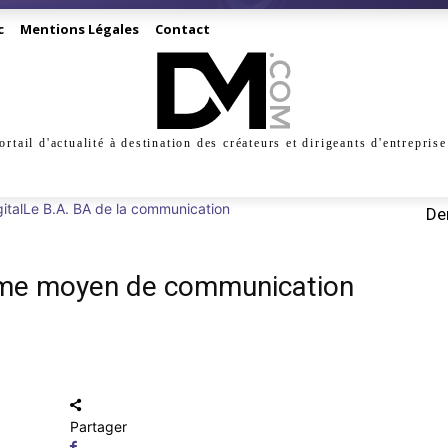
c
Mentions Légales
Contact
ortail d'actualité à destination des créateurs et dirigeants d'entreprise
INESS
CRÉATION
DIGITAL
MANAGEMENT
MARKE
ital
Le B.A. BA de la communication
Der
omme moyen de communication
Partager