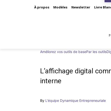
À propos
Modèles
Newsletter
Livre Blan
P
BUS
Améliorez vos outils de base
Par les outils
Dig
L’affichage digital c
interne
By
L'équipe Dynamique Entrepreneuriale