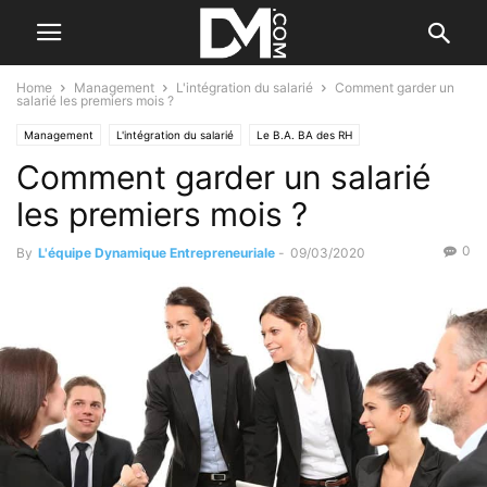
Home
Management
L'intégration du salarié
Comment garder un
salarié les premiers mois ?
Management
L'intégration du salarié
Le B.A. BA des RH
Comment garder un salarié
Recherche et sélection
les premiers mois ?
0
By
L'équipe Dynamique Entrepreneuriale
-
09/03/2020