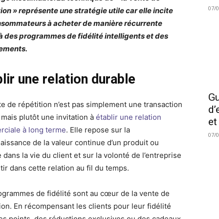
07/
ion » représente une stratégie utile car elle incite
nsommateurs à acheter de manière récurrente
à des programmes de fidélité intelligents et des
ements.
lir une relation durable
Gu
te de répétition n’est pas simplement une transaction
d’
 mais plutôt une invitation à
établir une relation
et
ciale à long terme
. Elle repose sur la
07/
aissance de la valeur continue d’un produit ou
 dans la vie du client et sur la volonté de l’entreprise
tir dans cette relation au fil du temps.
ogrammes de fidélité sont au cœur de la vente de
ion. En récompensant les clients pour leur fidélité
es points, des réductions exclusives ou des cadeaux,