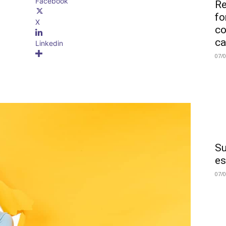
Facebook
Re
fo
X
co
ca
Linkedin
07/
Su
es
07/