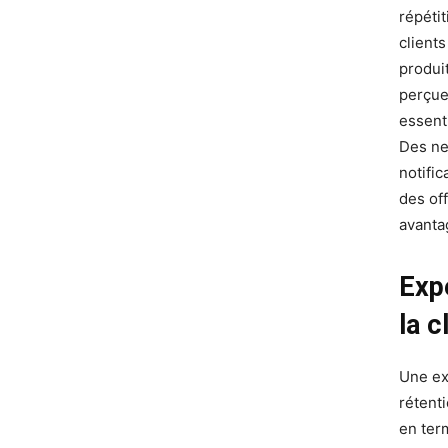
répéti
client
produit
perçue
essent
Des ne
notific
des of
avantag
Expé
la c
Une ex
rétent
en term