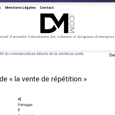
c
Mentions Légales
Contact
ortail d'actualité à destination des créateurs et dirigeants d'entreprise
INESS
CRÉATION
DIGITAL
MANAGEMENT
MARKE
 BA du commercial
Les débuts de la vente
Les outils
Der
de « la vente de répétition »
Partager