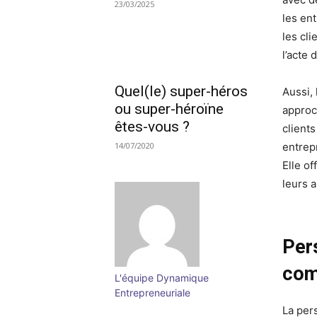
23/03/2025
les en
les cl
l’acte 
Quel(le) super-héros
Aussi,
ou super-héroïne
approc
êtes-vous ?
client
14/07/2020
entrep
Elle o
leurs 
Per
com
L'équipe Dynamique
Entrepreneuriale
La per