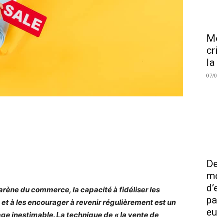
Me
cr
la
07/
De
mo
d’
’arène du commerce, la capacité à fidéliser les
pa
s et à les encourager à revenir régulièrement est un
eu
ge inestimable. La technique de « la vente de