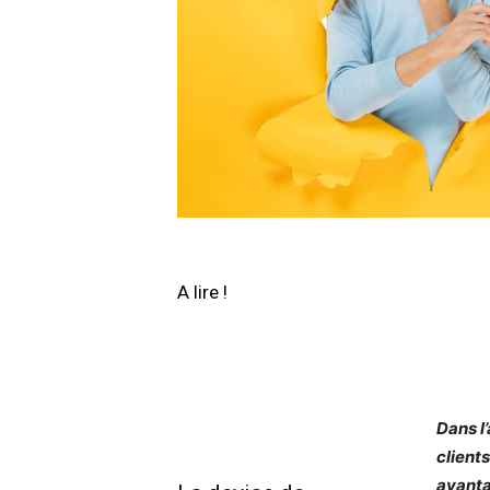
A lire !
Dans l
client
avanta