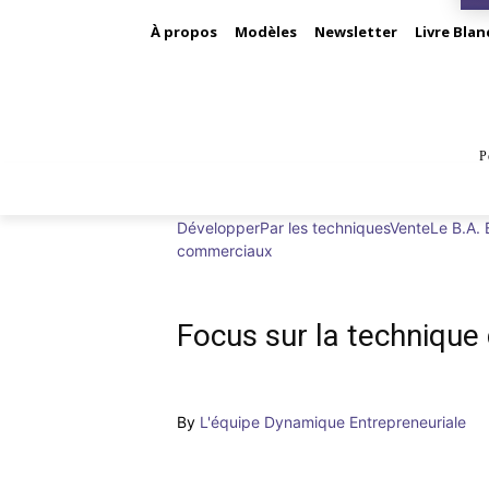
À propos
Modèles
Newsletter
Livre Blan
P
BUS
Développer
Par les techniques
Vente
Le B.A.
commerciaux
Focus sur la technique 
By
L'équipe Dynamique Entrepreneuriale