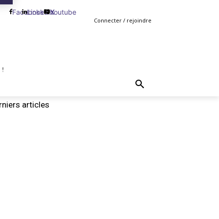
Facebook
Linkedin
Youtube
X
Connecter / rejoindre
 !
TING
GESTION
VENTE
PLUS
MORE
niers articles