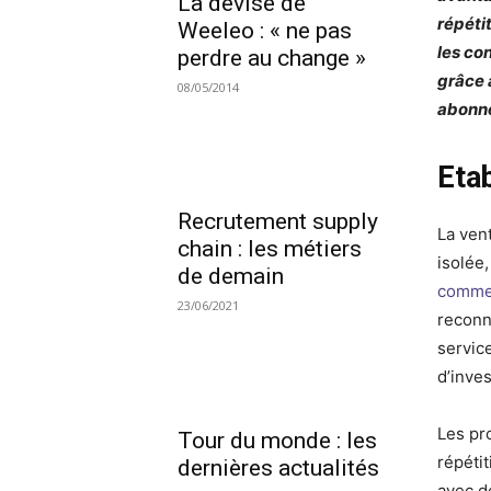
La devise de
répétit
Weeleo : « ne pas
les co
perdre au change »
grâce 
08/05/2014
abonn
Etab
Recrutement supply
La ven
chain : les métiers
isolée,
de demain
commer
23/06/2021
reconn
service
d’inves
Les pr
Tour du monde : les
répétit
dernières actualités
avec d