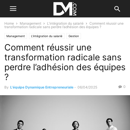
Home
Management
L'intégration du salarié
Comment réussir une
transformation radicale sans perdre l’adhésion des équipes ?
Management
L'intégration du salarié
Gestion
Comment réussir une
L’installation de l'entreprise
Le B.A. BA de la gestion
Le B.A. BA des RH
Motiver ses salariés
Business
Valorisation d'entreprise
transformation radicale sans
perdre l’adhésion des équipes
?
0
By
L'équipe Dynamique Entrepreneuriale
-
06/04/2025