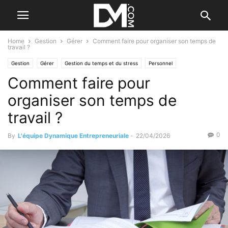
Home
Gestion
Gérer
Comment faire pour organiser son temps de
travail ?
Gestion
Gérer
Gestion du temps et du stress
Personnel
Comment faire pour
organiser son temps de
travail ?
0
By
L'équipe Dynamique Entrepreneuriale
-
22/04/2026