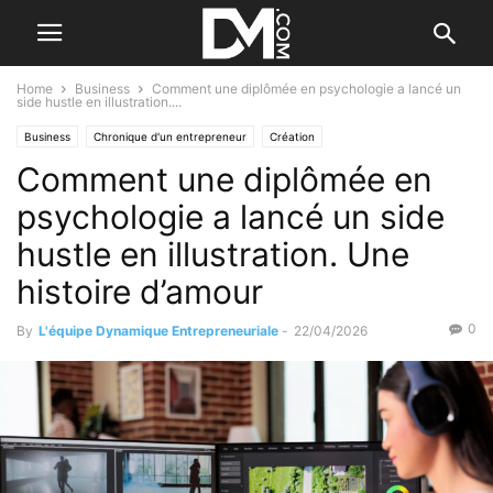
Home
Business
Comment une diplômée en psychologie a lancé un
side hustle en illustration....
Business
Chronique d'un entrepreneur
Création
Comment une diplômée en
Confiance en soi et création
Le B.A. BA de l'idée
Le B.A. BA du créateur
psychologie a lancé un side
hustle en illustration. Une
histoire d’amour
0
By
L'équipe Dynamique Entrepreneuriale
-
22/04/2026