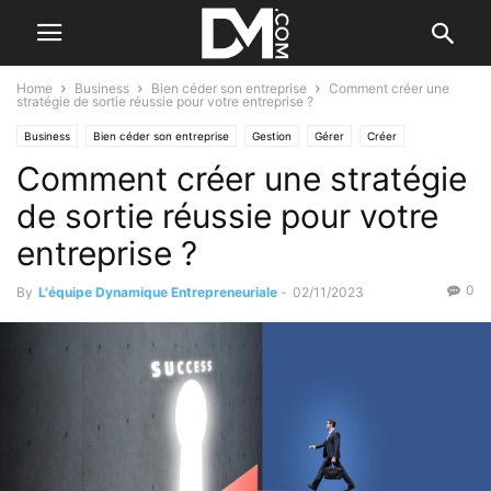
Home
Business
Bien céder son entreprise
Comment créer une
stratégie de sortie réussie pour votre entreprise ?
Business
Bien céder son entreprise
Gestion
Gérer
Créer
Comment créer une stratégie
Le B.A. BA de la stratégie
Reprendre/Céder
de sortie réussie pour votre
entreprise ?
0
By
L'équipe Dynamique Entrepreneuriale
-
02/11/2023