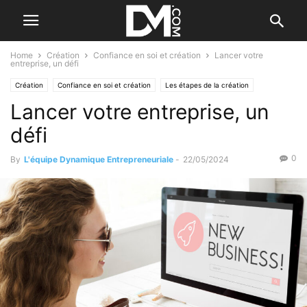
Home
Création
Confiance en soi et création
Lancer votre
entreprise, un défi
Création
Confiance en soi et création
Les étapes de la création
Lancer votre entreprise, un
Se former à la création
défi
0
By
L'équipe Dynamique Entrepreneuriale
-
22/05/2024