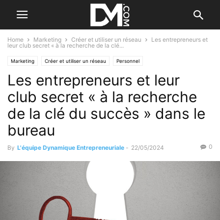
Home
Marketing
Créer et utiliser un réseau
Les entrepreneurs et
leur club secret « à la recherche de la clé...
Marketing
Créer et utiliser un réseau
Personnel
Les entrepreneurs et leur
Développement personnel
Développer
club secret « à la recherche
de la clé du succès » dans le
bureau
0
By
L'équipe Dynamique Entrepreneuriale
-
22/05/2024