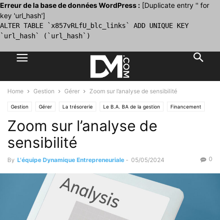
Erreur de la base de données WordPress :
[Duplicate entry '' for
key 'url_hash']
ALTER TABLE `x857vRLfU_blc_links` ADD UNIQUE KEY
`url_hash` (`url_hash`)
Home
Gestion
Gérer
Zoom sur l’analyse de sensibilité
Gestion
Gérer
La trésorerie
Le B.A. BA de la gestion
Financement
Zoom sur l’analyse de
Le B.A. BA du financement
Les tableaux de bord
sensibilité
0
By
L'équipe Dynamique Entrepreneuriale
-
05/05/2024