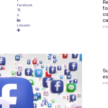
Re
Facebook
fo
co
X
ca
Linkedin
07/
Su
es
07/