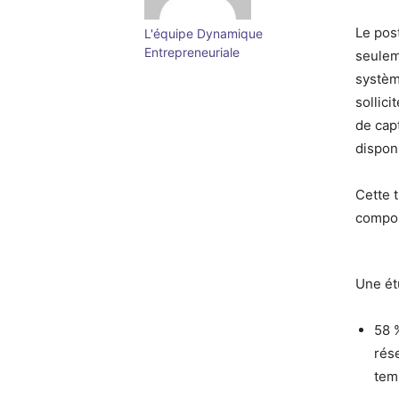
Le post
L'équipe Dynamique
Entrepreneuriale
seuleme
systèm
sollici
de cap
disponi
Cette t
compor
Une ét
58 
rés
tem