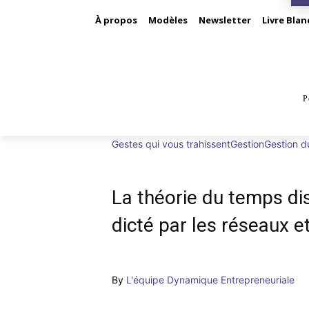
À propos
Modèles
Newsletter
Livre Blan
P
BUS
Gestes qui vous trahissent
Gestion
Gestion d
La théorie du temps d
dicté par les réseaux 
By
L'équipe Dynamique Entrepreneuriale