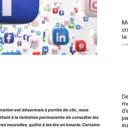
Me
cr
la
07/
De
mo
rmation est désormais à portée de clic, nous
d’
tant à la tentation permanente de consulter les
pa
eu
es nouvelles, quitte à les lire en boucle. Certains