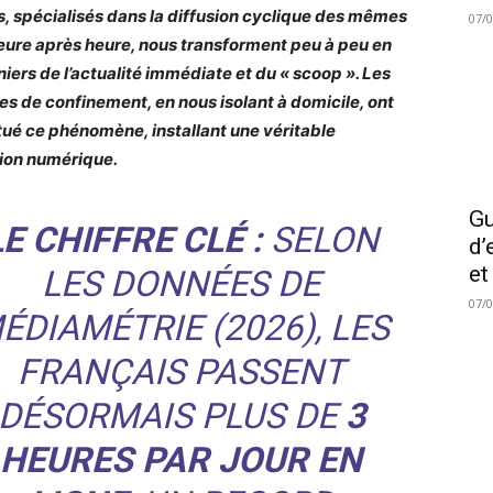
, spécialisés dans la diffusion cyclique des mêmes
07/
heure après heure, nous transforment peu à peu en
niers de l’actualité immédiate et du « scoop ». Les
es de confinement, en nous isolant à domicile, ont
ué ce phénomène, installant une véritable
ion numérique.
Gu
LE CHIFFRE CLÉ :
SELON
d’
et
LES DONNÉES DE
07/
ÉDIAMÉTRIE (2026)
, LES
FRANÇAIS PASSENT
DÉSORMAIS PLUS DE
3
HEURES PAR JOUR EN