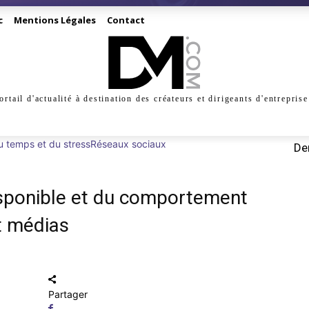
c
Mentions Légales
Contact
ortail d'actualité à destination des créateurs et dirigeants d'entreprise
INESS
CRÉATION
DIGITAL
MANAGEMENT
MARKE
u temps et du stress
Réseaux sociaux
Der
isponible et du comportement
et médias
Partager