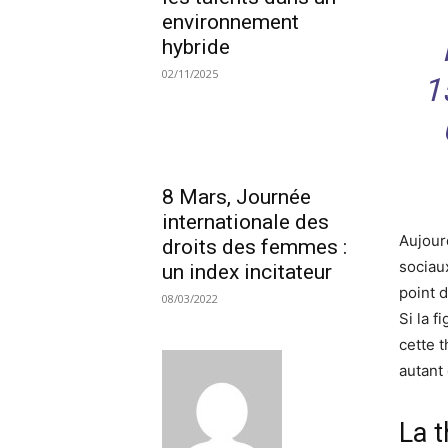
environnement
hybride
02/11/2025
1
8 Mars, Journée
internationale des
Aujourd
droits des femmes :
sociau
un index incitateur
point 
08/03/2022
Si la f
cette t
autant
La 