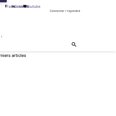
Facebook
Linkedin
Youtube
X
Connecter / rejoindre
 !
TING
GESTION
VENTE
PLUS
MORE
niers articles