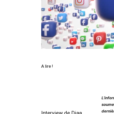
A lire !
L’info
soumet
dernièr
Interview de Diaa