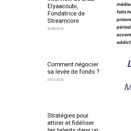
médias
Elyaacoubi,
faits 
Fondatrice de
prison
Streamcore
périod
30/08/2010
accent
addict
Comment négocier
sa levée de fonds ?
25/02/2020
M
Stratégies pour
attirer et fidéliser
les talents dans un