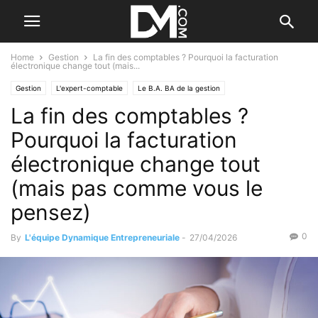
Home
Gestion
La fin des comptables ? Pourquoi la facturation
électronique change tout (mais...
Gestion
L'expert-comptable
Le B.A. BA de la gestion
La fin des comptables ?
Pourquoi la facturation
électronique change tout
(mais pas comme vous le
pensez)
0
By
L'équipe Dynamique Entrepreneuriale
-
27/04/2026