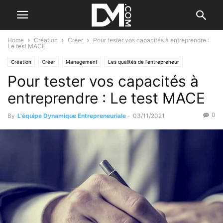
Home
Création
Créer
Pour tester vos capacités à entreprendre :
Le test MACE
Création
Créer
Management
Les qualités de l'entrepreneur
Pour tester vos capacités à
Personnel
entreprendre : Le test MACE
0
By
L'équipe Dynamique Entrepreneuriale
-
03/11/2021