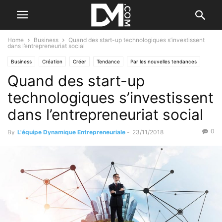
Home
Business
Quand des start-up technologiques s’investissent
dans l’entrepreneuriat social
Business
Création
Créer
Tendance
Par les nouvelles tendances
Quand des start-up
technologiques s’investissent
dans l’entrepreneuriat social
0
By
L'équipe Dynamique Entrepreneuriale
-
23/11/2018