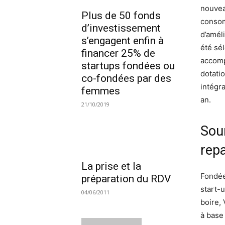
nouvea
Plus de 50 fonds
consom
d’investissement
d’amél
s’engagent enfin à
été sé
financer 25% de
accomp
startups fondées ou
dotatio
co-fondées par des
intégr
femmes
an.
21/10/2019
Sou
repa
La prise et la
Fondée
préparation du RDV
start-
04/06/2011
boire,
à base 