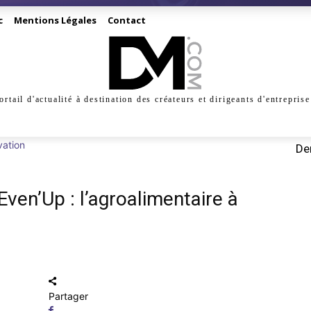
c
Mentions Légales
Contact
ortail d'actualité à destination des créateurs et dirigeants d'entreprise
INESS
CRÉATION
DIGITAL
MANAGEMENT
MARKE
vation
Der
ven’Up : l’agroalimentaire à
Partager