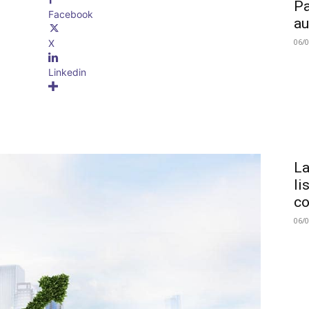
Pa
Facebook
au
06/
X
Linkedin
La
li
co
06/