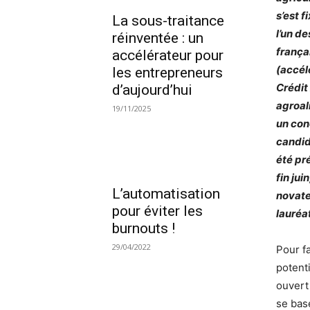
s’est 
La sous-traitance
l’un d
réinventée : un
frança
accélérateur pour
(accél
les entrepreneurs
Crédit 
d’aujourd’hui
agroal
19/11/2025
un con
candid
été pr
fin ju
L’automatisation
novate
pour éviter les
lauréa
burnouts !
29/04/2022
Pour f
potent
ouvert 
se bas