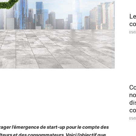
Le
co
05/
C
no
di
co
05/
ager l’émergence de start-up pour le compte des
lteurs et des consommateurs. Voici l’objectif que