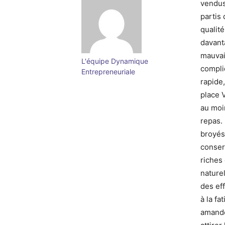
vendus
partis 
qualité
davant
mauvai
L'équipe Dynamique
compli
Entrepreneuriale
rapide,
place V
au moi
repas.
broyés
conser
riches
naturel
des ef
à la f
amande