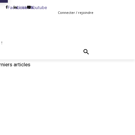
Facebook
Linkedin
Youtube
X
Connecter / rejoindre
 !
TING
GESTION
VENTE
PLUS
MORE
niers articles