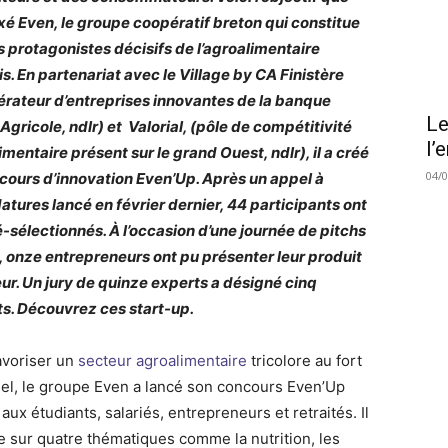
fixé Even, le groupe coopératif breton qui constitue
es protagonistes décisifs de l’agroalimentaire
is. En partenariat avec le Village by CA Finistère
érateur d’entreprises innovantes de la banque
Le
Agricole, ndlr) et Valorial, (pôle de compétitivité
l’
imentaire présent sur le grand Ouest, ndlr), il a créé
04/
cours d’innovation Even’Up. Après un appel à
atures lancé en février dernier, 44 participants ont
é-sélectionnés. À l’occasion d’une journée de pitchs
in, onze entrepreneurs ont pu présenter leur produit
ur. Un jury de quinze experts a désigné cinq
ts. Découvrez ces start-up.
avoriser un
secteur agroalimentaire
tricolore au fort
iel, le groupe Even a lancé son concours Even’Up
aux étudiants, salariés, entrepreneurs et retraités. Il
e sur quatre thématiques comme la nutrition, les