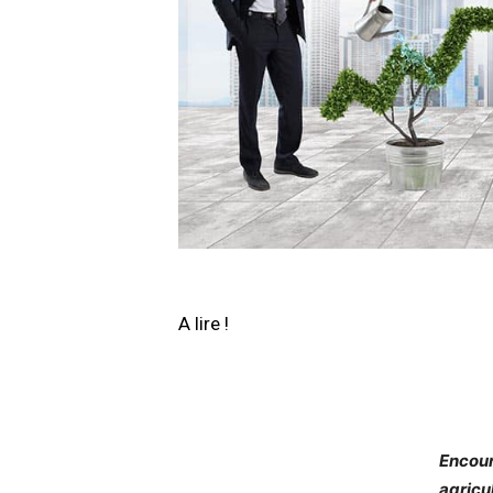
A lire !
Encour
agricu