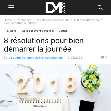
Home
Personnel
Développement personnel
8 résolutions pour
bien démarrer la journée
Personnel
Développement personnel
Gestion
8 résolutions pour bien
Gestion du temps et du stress
démarrer la journée
0
By
L'équipe Dynamique Entrepreneuriale
-
12/06/2021