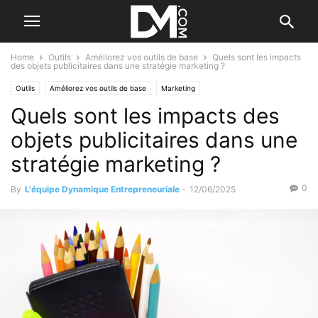
Home
Outils
Améliorez vos outils de base
Quels sont les impacts
des objets publicitaires dans une stratégie marketing ?
Outils
Améliorez vos outils de base
Marketing
Quels sont les impacts des
Le B.A. BA de la communication
Créer
Le B.A. BA de la stratégie
objets publicitaires dans une
stratégie marketing ?
0
By
L'équipe Dynamique Entrepreneuriale
-
12/06/2025