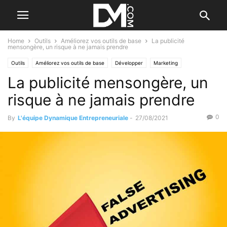
Home
Outils
Améliorez vos outils de base
La publicité
mensongère, un risque à ne jamais prendre
Outils
Améliorez vos outils de base
Développer
Marketing
La publicité mensongère, un
risque à ne jamais prendre
0
By
L'équipe Dynamique Entrepreneuriale
-
27/08/2021