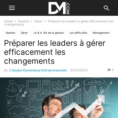
Home
Gestion
Gérer
Préparer les leaders à gérer efficacement les
changements
Gestion
Gérer
Le B.A. BA de la gestion
Les difficultés
Management
Préparer les leaders à gérer
Les qualités de l'entrepreneur
efficacement les
changements
0
By
L'équipe Dynamique Entrepreneuriale
-
24/12/2023