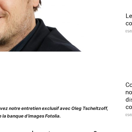
Le
co
05/
C
no
di
co
vez notre entretien exclusif avec Oleg Tscheltzoff,
05/
 la banque d’images Fotolia.