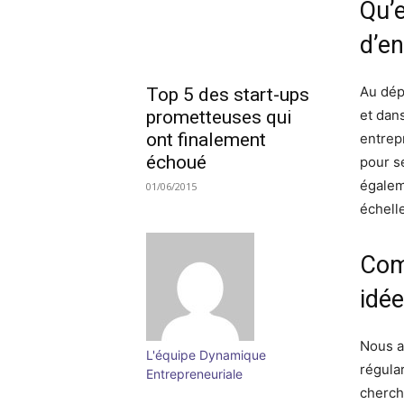
Qu’e
d’e
Au dépa
Top 5 des start-ups
prometteuses qui
et dan
ont finalement
entrep
échoué
pour s
égalem
01/06/2015
échelle
Com
idée
Nous a
L'équipe Dynamique
régula
Entrepreneuriale
cherch