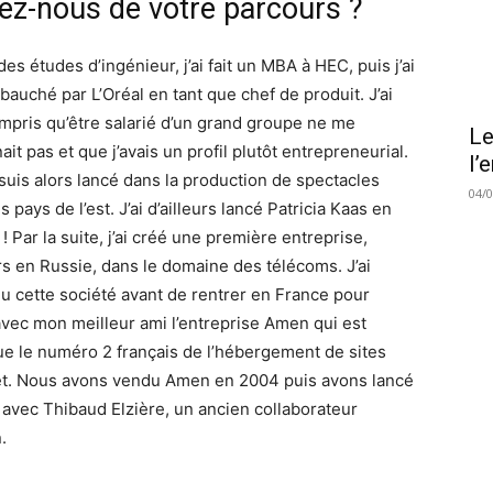
lez-nous de votre parcours ?
es études d’ingénieur, j’ai fait un MBA à HEC, puis j’ai
bauché par L’Oréal en tant que chef de produit. J’ai
ompris qu’être salarié d’un grand groupe ne me
Le
it pas et que j’avais un profil plutôt entrepreneurial.
l’
suis alors lancé dans la production de spectacles
04/
s pays de l’est. J’ai d’ailleurs lancé Patricia Kaas en
! Par la suite, j’ai créé une première entreprise,
rs en Russie, dans le domaine des télécoms. J’ai
u cette société avant de rentrer en France pour
avec mon meilleur ami l’entreprise Amen qui est
e le numéro 2 français de l’hébergement de sites
et. Nous avons vendu Amen en 2004 puis avons lancé
a avec Thibaud Elzière, un ancien collaborateur
.