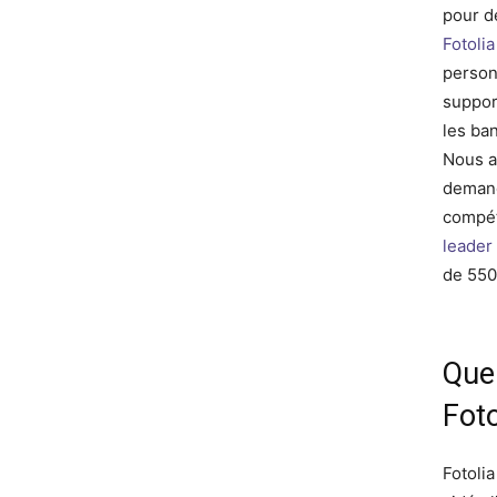
pour d
Fotolia
personn
suppor
les ba
Nous a
demand
compéti
leader
de 550
Quel
Foto
Fotoli