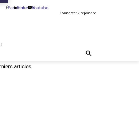
Facebook
Linkedin
Youtube
X
Connecter / rejoindre
 !
TING
GESTION
VENTE
PLUS
MORE
niers articles