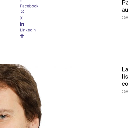
Pa
Facebook
au
06/
X
Linkedin
La
li
co
06/