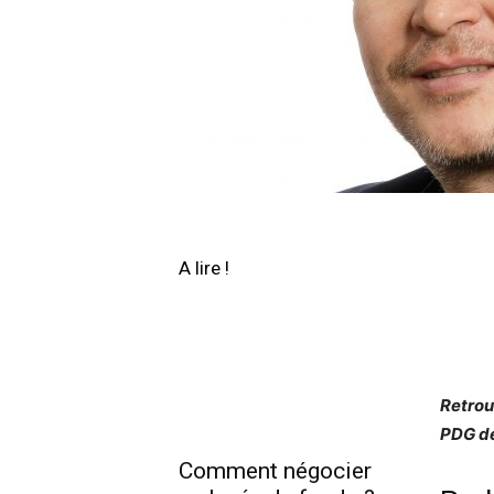
A lire !
Retrou
PDG de
Comment négocier