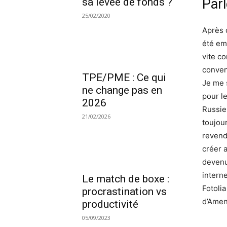
sa levée de fonds ?
Par
25/02/2020
Après d
été em
vite c
convena
TPE/PME : Ce qui
Je me 
ne change pas en
pour le
2026
Russie 
21/02/2026
toujou
revend
créer 
devenu
intern
Le match de boxe :
Fotoli
procrastination vs
d’Amen
productivité
05/09/2023