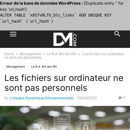
Erreur de la base de données WordPress :
[Duplicate entry '' for
key 'url_hash']
ALTER TABLE `x857vRLfU_blc_links` ADD UNIQUE KEY
`url_hash` (`url_hash`)
Home
Management
Le B.A. BA des RH
Les fichiers sur ordinateur
ne sont pas personnels
Management
Le B.A. BA des RH
Les fichiers sur ordinateur ne
sont pas personnels
0
By
L'équipe Dynamique Entrepreneuriale
-
29/09/2023