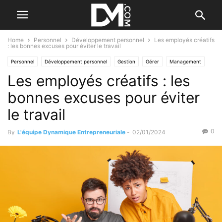
Home
Personnel
Développement personnel
Les employés créatifs
: les bonnes excuses pour éviter le travail
Personnel
Développement personnel
Gestion
Gérer
Management
Les employés créatifs : les
Le B.A. BA des RH
Motiver ses salariés
bonnes excuses pour éviter
le travail
0
By
L'équipe Dynamique Entrepreneuriale
-
02/01/2024