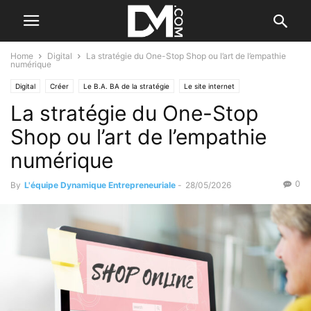
Home
Digital
La stratégie du One-Stop Shop ou l’art de l’empathie
numérique
Digital
Créer
Le B.A. BA de la stratégie
Le site internet
La stratégie du One-Stop
Les moyens web
Marketing
Shop ou l’art de l’empathie
numérique
0
By
L'équipe Dynamique Entrepreneuriale
-
28/05/2026