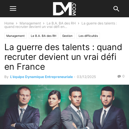
Home
Management
Le B.A. BA des RH
La guerre des talents :
quand recruter devient un vrai défi en...
Management
Le B.A. BA des RH
Gestion
Les difficultés
La guerre des talents : quand
Recherche et sélection
recruter devient un vrai défi
en France
0
By
L'équipe Dynamique Entrepreneuriale
-
03/12/2025