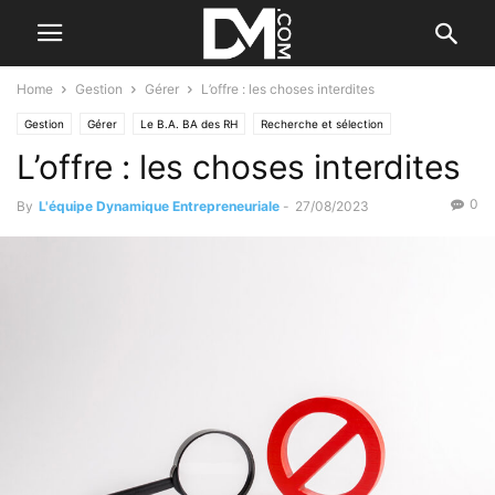
Home
Gestion
Gérer
L’offre : les choses interdites
Gestion
Gérer
Le B.A. BA des RH
Recherche et sélection
L’offre : les choses interdites
0
By
L'équipe Dynamique Entrepreneuriale
-
27/08/2023