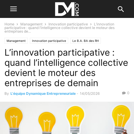
Home
Management
Innovation participative
L’innovation
participative : quand l’intelligence collective devient le moteur des
entreprises de...
Management
Innovation participative
Le B.A. BA des RH
L’innovation participative :
quand l’intelligence collective
devient le moteur des
entreprises de demain
0
By
L'équipe Dynamique Entrepreneuriale
-
14/05/2026